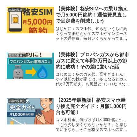
活スタイルだと、燃費・保険・税金など
の積み重ねが家計を圧迫します。そこで
【実体験】格安SIMへの乗り換え
支出の見直し
思い切って、普通...
で月5,000円節約！通信費見直し
で固定費を削減しよう
はじめに：スマホ代、知らないうちに高
くなってませんか？スマホやインターネ
ットの通信費、毎月いくらかかってます
か？さらに音楽、漫画、動画、ゲームな
ど、サブスクをいくつも契約している
と、気づかないうちに毎月かなりの出費
【実体験】プロパンガスから都市
支出の見直し
になっていることも。そこで...
ガスに変えて年間3万円以上の節
約に成功！その差に驚いた話
はじめに：冬のガス代、高すぎません
か？以前の我が家では、冬になるとガス
代が1万円超え。お風呂とコンロだけなの
に「なぜこんなに高いのか？」とずっと
疑問でした。調べてみたら、その原因
は…「プロパンガス（LPガス）」だった
【2025年最新版】格安スマホ乗
支出の見直し
から。そして引っ越しをき...
り換え完全ガイド：月額1,000円
台も可能！
スマホ料金、気づけば月8,000円以上…。
「もう少し安くならないかな？」と感じ
ているなら、今こそ格安スマホへの乗り
換えがおすすめです！この記事では、