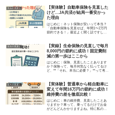
【実体験】自動車保険を見直した
支出の見直し
けど…JA共済が結局一番安かっ
た理由
はじめに：ネット保険が安いって本当？
「自動車保険を見直せば、年間1〜2万円
節約できる！」最近よく聞く話ですし、
実際にブログやSNSでも**「ネット保険
に乗り換えて節約！」**という声が多い
ですよね。私もそれに惹かれて、**「20
【実録】生命保険の見直しで毎月
支出の見直し
等級だし、自...
8,000円の節約に成功！固定費削
減の第一歩はここから
はじめに：保険、見直したことあります
か？保険って、毎月何気なく払ってるけ
ど、**「それ、本当に必要？」**って考え
たことありますか？私自身、以前は「万
が一のために…」と思って、毎月約1万円
を生命保険に支払っていました。でもあ
【実体験】普通車から軽自動車に
支出の見直し
る日ふと思ったん...
変えて年間16万円の節約に成功！
維持費の差を徹底比較！
はじめに：車の維持費、見直したことあ
りますか？車って、乗ってるだけでお金
がどんどんかかりますよね。特に私のよ
うに年間24,000kmも走るような通勤・生