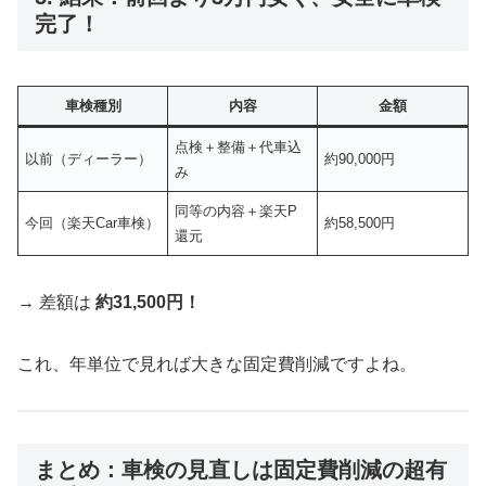
完了！
車検種別
内容
金額
点検＋整備＋代車込
以前（ディーラー）
約90,000円
み
同等の内容＋楽天P
今回（楽天Car車検）
約58,500円
還元
→ 差額は
約31,500円！
これ、年単位で見れば大きな固定費削減ですよね。
まとめ：車検の見直しは固定費削減の超有