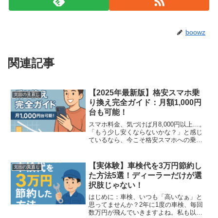
boowz
関連記事
【2025年最新版】格安スマホ乗
支出の見直し
り換え完全ガイド：月額1,000円
台も可能！
スマホ料金、気づけば月8,000円以上…。
「もう少し安くならないかな？」と感じ
ているなら、今こそ格安スマホへの乗り
換えがおすすめです！この記事では、
2025年の最新情報をもとに、月額1,000円
台から使える格安スマホの選び方・乗り
【実体験】車検代を3万円節約し
支出の見直し
換え手順・...
た方法5選！ディーラーだけが選
択肢じゃない！
はじめに：車検、いつも「高いなぁ」と
思ってませんか？2年に1度の車検、毎回
数万円が飛んでいきますよね。私も以前