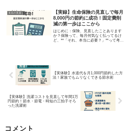
に「なぜこんなに高いのか？」とずっと
疑問でした。調べてみたら、その原因
は…「プロパンガス（LPガス）」だった
【実録】生命保険の見直しで毎月
支出の見直し
から。そして引っ越しをき...
8,000円の節約に成功！固定費削
減の第一歩はここから
はじめに：保険、見直したことあります
か？保険って、毎月何気なく払ってるけ
ど、**「それ、本当に必要？」**って考え
たことありますか？私自身、以前は「万
が一のために…」と思って、毎月約1万円
を生命保険に支払っていました。でもあ
る日ふと思ったん...
【実体験】水道代を月1,000円節約した方
法！家族でもムリなくできる節水術
【実体験】洗濯コストを見直して年間1万
円節約！節水・節電・時短の三拍子そろ
った洗濯術
コメント