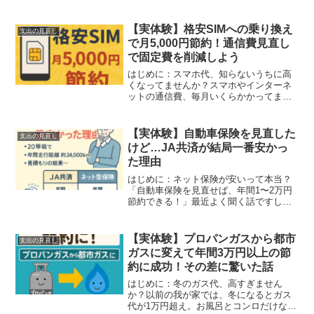
は、何となくディーラーにお願いしてた
んですが、 「今回も9万円か…」と納得
いかない気持ちがずっとありました。そ
【実体験】格安SIMへの乗り換え
支出の見直し
こで、思い切って車検...
で月5,000円節約！通信費見直し
で固定費を削減しよう
はじめに：スマホ代、知らないうちに高
くなってませんか？スマホやインターネ
ットの通信費、毎月いくらかかってます
か？さらに音楽、漫画、動画、ゲームな
ど、サブスクをいくつも契約している
と、気づかないうちに毎月かなりの出費
【実体験】自動車保険を見直した
支出の見直し
になっていることも。そこで...
けど…JA共済が結局一番安かっ
た理由
はじめに：ネット保険が安いって本当？
「自動車保険を見直せば、年間1〜2万円
節約できる！」最近よく聞く話ですし、
実際にブログやSNSでも**「ネット保険
に乗り換えて節約！」**という声が多い
ですよね。私もそれに惹かれて、**「20
【実体験】プロパンガスから都市
支出の見直し
等級だし、自...
ガスに変えて年間3万円以上の節
約に成功！その差に驚いた話
はじめに：冬のガス代、高すぎません
か？以前の我が家では、冬になるとガス
代が1万円超え。お風呂とコンロだけなの