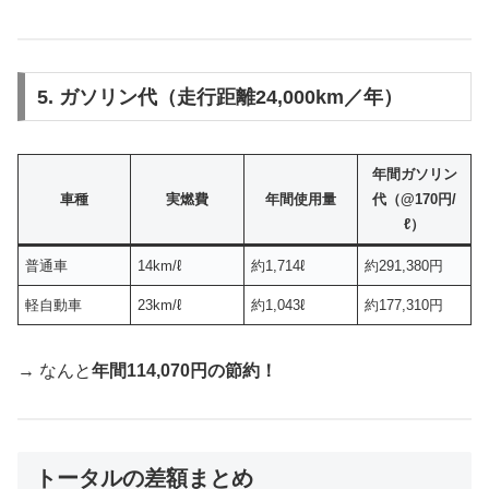
5. ガソリン代（走行距離24,000km／年）
年間ガソリン
車種
実燃費
年間使用量
代（@170円/
ℓ）
普通車
14km/ℓ
約1,714ℓ
約291,380円
軽自動車
23km/ℓ
約1,043ℓ
約177,310円
→ なんと
年間114,070円の節約！
トータルの差額まとめ